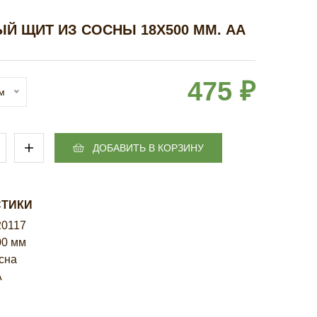
Й ЩИТ ИЗ СОСНЫ 18Х500 ММ. AA
475 ₽
м
ДОБАВИТЬ В КОРЗИНУ
СТИКИ
20117
00 мм
осна
А