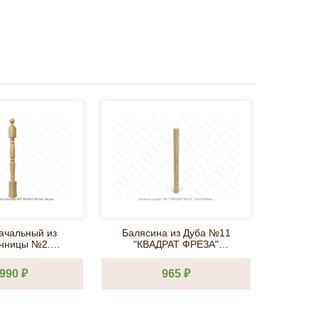
ачальный из
Балясина из Дуба №11
Баля
енницы №2.
"КВАДРАТ ФРЕЗА"
0 мм. Экстра.
50х50х900 мм.
 990 ₽
965 ₽