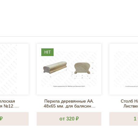
HIT
плоская
Перила деревянные AA.
Столб Н
я №12.
48х65 мм. для балясины
Листв
мм. AA
50х50
80х80х120
₽
от 320 ₽
1