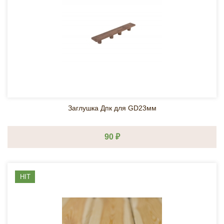
Заглушка Дпк для GD23мм
90 ₽
HIT