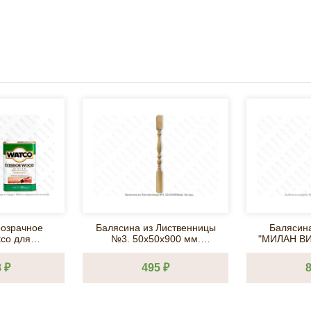
озрачное
Балясина из Лиственницы
Балясин
co для
№3. 50х50х900 мм.
"МИЛАН ВИНТ" 50
фасадов и
Экстра.
ого оттенка
 ₽
495 ₽
8