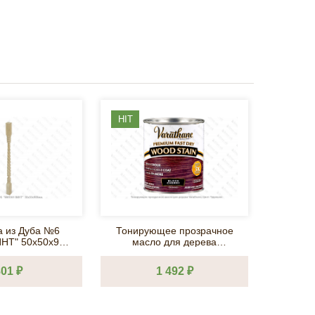
HIT
а из Дуба №6
Тонирующее прозрачное
Окончани
х50х900
масло для дерева
А
мм.
Varathane, Цвет: Черешня
01 ₽
1 492 ₽