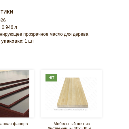
СТИКИ
026
; 0.946 л
онирующее прозрачное масло для дерева
 упаковке
: 1 шт
HIT
HIT
анная фанера
Мебельный щит из
Жалю
Лиственницы 40х300 мм.
дерев