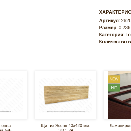
ХАРАКТЕРИ
Артикул
: 262
Размер
: 0.236
Категория
: Т
Количество в
NEW
HIT
лонна
Щит из Ясеня 40х420 мм.
Ламиниров
ая №6.
ЭКСТРА