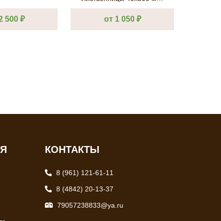
Ц/л. AЕ одн.
2 500 ₽
от 1 050 ₽
ИЯ
КОНТАКТЫ
8 (961) 121-61-11
8 (4842) 20-13-37
79057238833@ya.ru