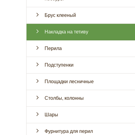
Брус клееный
Накладка на тетиву
Перила
Подступенки
Площадки лесничные
Столбы, колонны
Шары
Фурнитура для перил